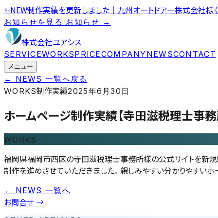
✨
NEW
制作実績を更新しました｜九州オートドアー株式会社様（
お知らせを見る
お知らせ
→
株式会社ユアシス
SERVICE
WORKS
PRICE
COMPANY
NEWS
CONTACT
メニュー
← NEWS 一覧へ戻る
制作実績
WORKS
2025年6月30日
ホームページ制作実績【寺田滋税理士事務
WORKS
福岡県福岡市西区の寺田滋税理士事務所様の公式サイトを新規制
制作を進めさせていただきました。 親しみやすい分かりやすいホ
← NEWS 一覧へ
お問合せ
→