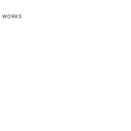
WORKS
EDUCATION
2024
01
/
05
LIVE
博多青松高等学校