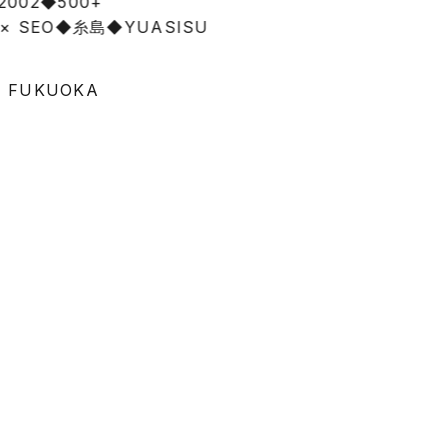
 2002
◆
500+
 × SEO
◆
糸島
◆
YUASISU
FUKUOKA
ホームページ制作
全国の事業者様
無料相談受付中