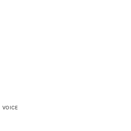
LOCAL
2025
04
/
05
LIVE
周船寺デジタル大作戦
VISIT →
SERVICE
2026
05
/
05
LIVE
九州オートドアー株式会社
VOICE
VISIT →