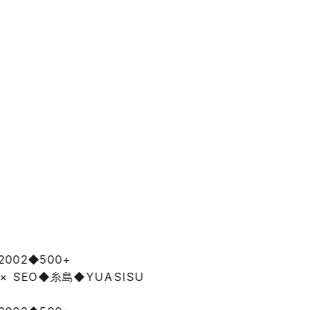
24年・500社
 2002
◆
500+
 × SEO
◆
糸島
◆
YUASISU