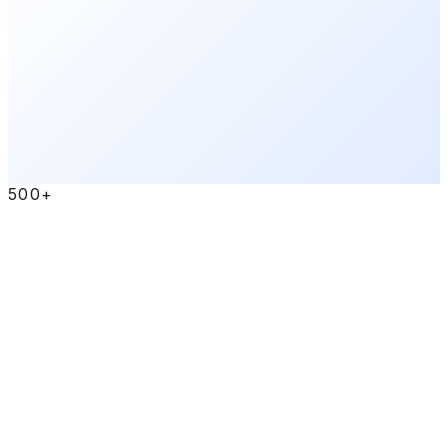
→
03
/ 03
LINE OFFICIAL
LINE公式アカウント
開設から運用まで。自社開発の予約システム『ReserBee』とも連
携可能。
500+
LINE
CRM
予約