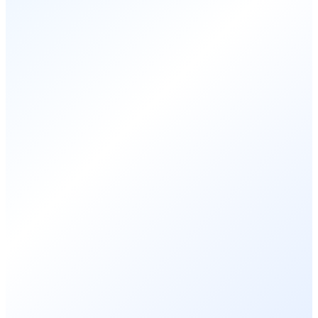
WEBSITE
ホームページ制作
WordPressで集客できるサイトを、デザイン×SEO×戦略の3軸
で設計。
WordPress
SEO
UI/UX
→
02
/ 03
APPLICATION
アプリ開発
iOS・Androidのアプリ開発。自社開発の『GenbaLog』など業務
効率化アプリ。
iOS
Android
業務改善