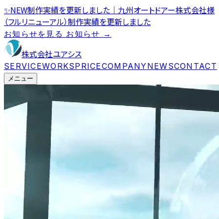
✨
NEW
制作実績を更新しました｜九州オートドアー株式会社様
（フルリニューアル）
制作実績を更新しました
お知らせを見る
お知らせ
→
株式会社ユアシス
SERVICE
WORKS
PRICE
COMPANY
NEWS
CONTACT
メニュー