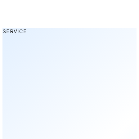
→
→
SERVICE
→
01
/ 03