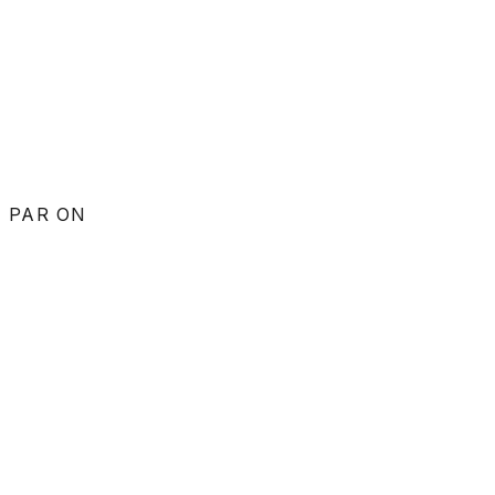
N.E 様
PAR ON
リフレクソロジー