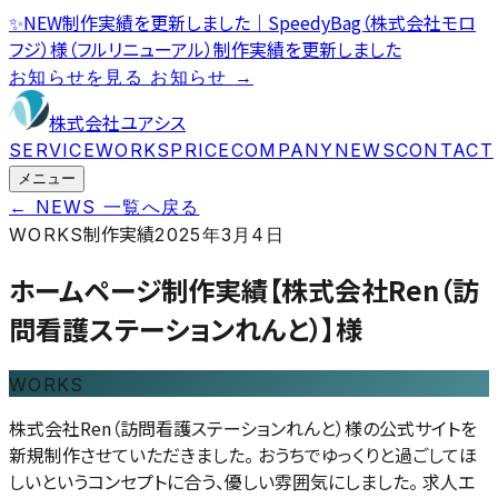
✨
NEW
制作実績を更新しました｜SpeedyBag（株式会社モロ
フジ）様（フルリニューアル）
制作実績を更新しました
お知らせを見る
お知らせ
→
株式会社ユアシス
SERVICE
WORKS
PRICE
COMPANY
NEWS
CONTACT
メニュー
← NEWS 一覧へ戻る
制作実績
WORKS
2025年3月4日
ホームページ制作実績【株式会社Ren（訪
問看護ステーションれんと）】様
WORKS
株式会社Ren（訪問看護ステーションれんと）様の公式サイトを
新規制作させていただきました。 おうちでゆっくりと過ごしてほ
しいというコンセプトに合う、優しい雰囲気にしました。 求人エ