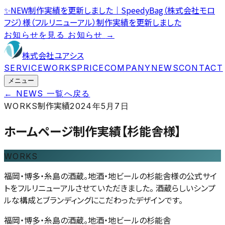
✨
NEW
制作実績を更新しました｜SpeedyBag（株式会社モロ
フジ）様（フルリニューアル）
制作実績を更新しました
お知らせを見る
お知らせ
→
株式会社ユアシス
SERVICE
WORKS
PRICE
COMPANY
NEWS
CONTACT
メニュー
← NEWS 一覧へ戻る
制作実績
WORKS
2024年5月7日
ホームページ制作実績【杉能舎様】
WORKS
福岡・博多・糸島の酒蔵。地酒・地ビールの杉能舎様の公式サイ
トをフルリニューアルさせていただきました。 酒蔵らしいシンプ
ルな構成とブランディングにこだわったデザインです。
福岡・博多・糸島の酒蔵。地酒・地ビールの杉能舎