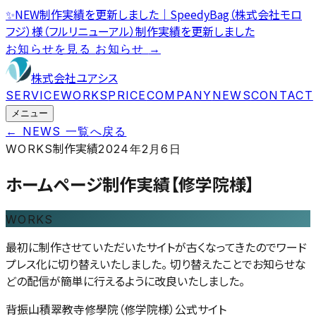
✨
NEW
制作実績を更新しました｜SpeedyBag（株式会社モロ
フジ）様（フルリニューアル）
制作実績を更新しました
お知らせを見る
お知らせ
→
株式会社ユアシス
SERVICE
WORKS
PRICE
COMPANY
NEWS
CONTACT
メニュー
← NEWS 一覧へ戻る
制作実績
WORKS
2024年2月6日
ホームページ制作実績【修学院様】
WORKS
最初に制作させていただいたサイトが古くなってきたのでワード
プレス化に切り替えいたしました。 切り替えたことでお知らせな
どの配信が簡単に行えるように改良いたしました。
背振山積翠教寺修學院（修学院様）公式サイト