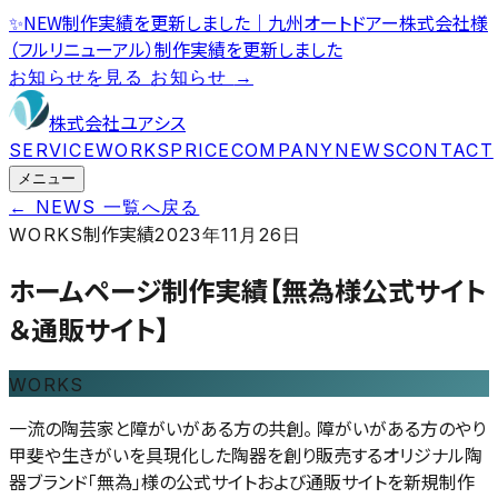
✨
NEW
制作実績を更新しました｜九州オートドアー株式会社様
（フルリニューアル）
制作実績を更新しました
お知らせを見る
お知らせ
→
株式会社ユアシス
SERVICE
WORKS
PRICE
COMPANY
NEWS
CONTACT
メニュー
← NEWS 一覧へ戻る
制作実績
WORKS
2023年11月26日
ホームページ制作実績【無為様公式サイト
＆通販サイト】
WORKS
一流の陶芸家と障がいがある方の共創。 障がいがある方のやり
甲斐や生きがいを具現化した陶器を創り販売するオリジナル陶
器ブランド「無為」様の公式サイトおよび通販サイトを新規制作