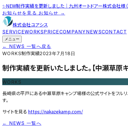
✨
NEW
制作実績を更新しました｜九州オートドアー株式会社様（
お知らせを見る
お知らせ
→
株式会社ユアシス
SERVICE
WORKS
PRICE
COMPANY
NEWS
CONTACT
メニュー
← NEWS 一覧へ戻る
制作実績
WORKS
2023年7月18日
制作実績を更新いたしました。【中瀬草原キ
WORKS
長崎県の平戸にある中瀬草原キャンプ場様の公式サイトをフルリ
す。
サイトを見る
https://nakazekamp.com/
← NEWS 一覧へ