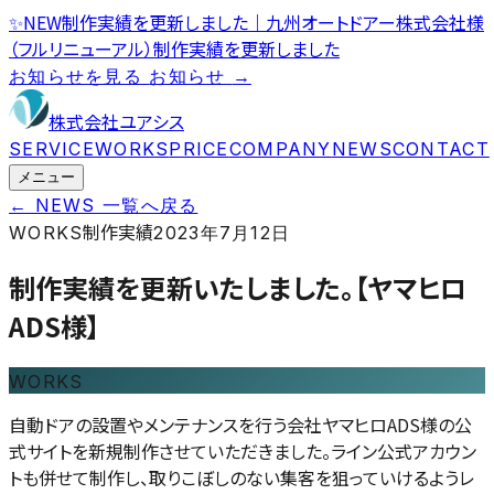
✨
NEW
制作実績を更新しました｜九州オートドアー株式会社様
（フルリニューアル）
制作実績を更新しました
お知らせを見る
お知らせ
→
株式会社ユアシス
SERVICE
WORKS
PRICE
COMPANY
NEWS
CONTACT
メニュー
← NEWS 一覧へ戻る
制作実績
WORKS
2023年7月12日
制作実績を更新いたしました。【ヤマヒロ
ADS様】
WORKS
自動ドアの設置やメンテナンスを行う会社ヤマヒロADS様の公
式サイトを新規制作させていただきました。ライン公式アカウン
トも併せて制作し、取りこぼしのない集客を狙っていけるようレ