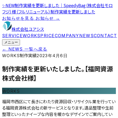
✨
NEW
制作実績を更新しました｜SpeedyBag（株式会社モロ
フジ）様（フルリニューアル）
制作実績を更新しました
お知らせを見る
お知らせ
→
株式会社ユアシス
SERVICE
WORKS
PRICE
COMPANY
NEWS
CONTACT
メニュー
← NEWS 一覧へ戻る
制作実績
WORKS
2023年4月6日
制作実績を更新いたしました。【福岡資源
株式会社様】
WORKS
福岡市西区にて長きにわたり資源回収・リサイクル業を行ってい
る福岡資源株式会社の新サービスとなります。遺品整理や生前
整理といったナイーブな内容を暖かなデザインでご案内してい